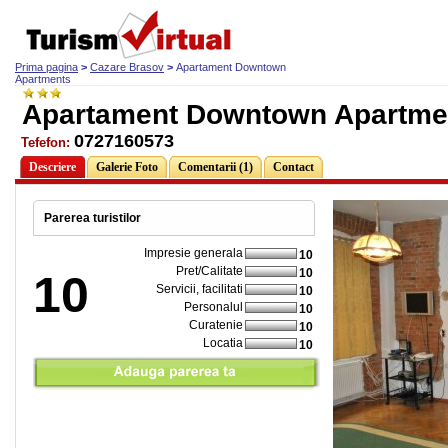
Prima pagina
>
Cazare Brasov
>
Apartament Downtown
Apartments
Apartament Downtown Apartme
0727160573
Tefefon:
Descriere
Galerie Foto
Comentarii (1)
Contact
Parerea turistilor
Impresie generala
10
Pret/Calitate
10
10
Servicii, facilitati
10
Personalul
10
Curatenie
10
Locatia
10