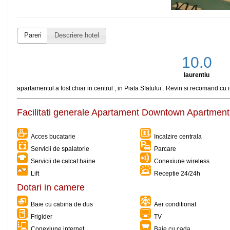
Pareri
Descriere hotel
10.0
laurentiu
apartamentul a fost chiar in centrul , in Piata Sfatului . Revin si recomand cu 
Facilitati generale Apartament Downtown Apartment
Acces bucatarie
Incalzire centrala
Servicii de spalatorie
Parcare
Servicii de calcat haine
Conexiune wireless
Lift
Receptie 24/24h
Dotari in camere
Baie cu cabina de dus
Aer conditionat
Frigider
TV
Conexiune internet
Baie cu cada