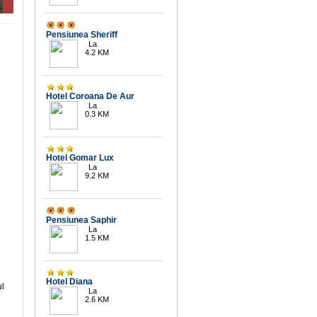
Pensiunea Sheriff
La
4.2 KM
Hotel Coroana De Aur
La
0.3 KM
Hotel Gomar Lux
La
9.2 KM
5.3
Pensiunea Saphir
La
1.5 KM
5.2
Hotel Diana
ul
La
2.6 KM