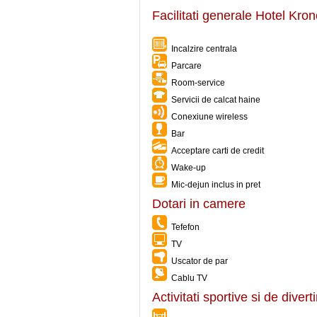
Facilitati generale Hotel Kro
Incalzire centrala
Parcare
Room-service
Servicii de calcat haine
Conexiune wireless
Bar
Acceptare carti de credit
Wake-up
Mic-dejun inclus in pret
Dotari in camere
Tefefon
TV
Uscator de par
Cablu TV
Activitati sportive si de diver