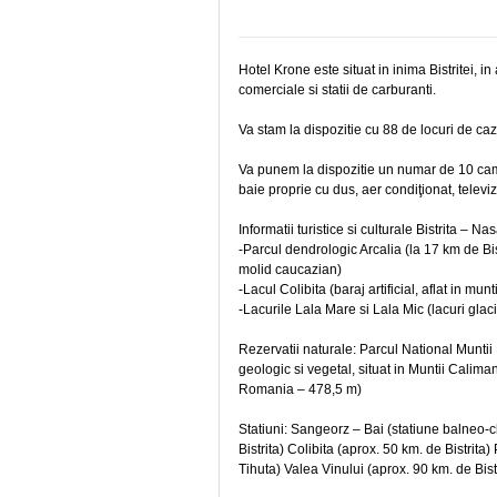
Hotel Krone este situat in inima Bistritei, in
comerciale si statii de carburanti.
Va stam la dispozitie cu 88 de locuri de caza
Va punem la dispozitie un numar de 10 came
baie proprie cu dus, aer condiţionat, televizo
Informatii turistice si culturale Bistrita – 
-Parcul dendrologic Arcalia (la 17 km de Bi
molid caucazian)
-Lacul Colibita (baraj artificial, aflat in mun
-Lacurile Lala Mare si Lala Mic (lacuri glaci
Rezervatii naturale: Parcul National Muntii 
geologic si vegetal, situat in Muntii Cali
Romania – 478,5 m)
Statiuni: Sangeorz – Bai (statiune balneo-c
Bistrita) Colibita (aprox. 50 km. de Bistrita
Tihuta) Valea Vinului (aprox. 90 km. de Bist