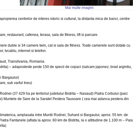
Mai multe imagini
 apropierea centrelor de interes istoric si cultural, la distanta mica de banci, centre
re, restaurant, cafenea, terasa, sala de fitness, lift si parcare.
re duble si 34 camere twin, cat si sala de fitness. Toate camerele sunt dotate cu
r, tvcablu, internet si telefon.
Nasaud, Transilvania, Romania.
strita) – adaposteste peste 150 de specii de copaci (salcam japonez, brad argintiu,
tii Bargaului)
are, sub varful Ineu)
Rodnei (37.429 ha pe teritoriul judetului Bistrita – Nasaud) Piatra Corbului (parc
mani) Muntele de Sare de la Saratel Pestera Tausoare ( cea mai adanca pestera din
limaterica, amplasata intre Muntii Rodnei, Suhard si Bargaului; aprox. 55 km. de
) Piatra Fantanele (aflata la aprox. 60 km de Bistrita, la o altitudine de 1.100 m – Pas
rita)