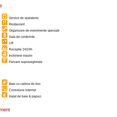
ne
Servicii de spalatorie
Restaurant
Organizare de evenimente speciale
Sala de conferinte
Lift
Receptie 24/24h
Inchiriere masini
Parcare supravegheata
Baie cu cabina de dus
Conexiune internet
Halat de baie & papuci
timent