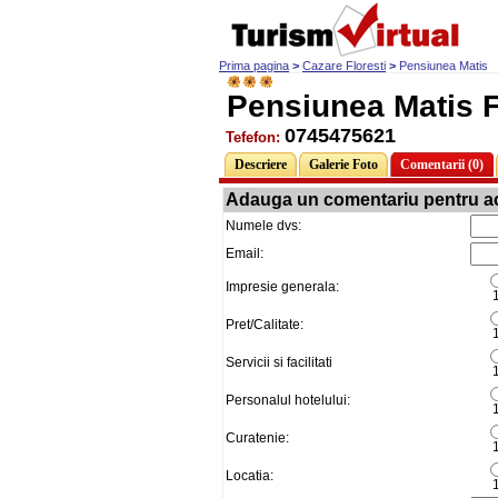
Prima pagina
>
Cazare Floresti
>
Pensiunea Matis
Pensiunea Matis F
0745475621
Tefefon:
Descriere
Galerie Foto
Comentarii (0)
Adauga un comentariu pentru ac
Numele dvs:
Email:
Impresie generala:
Pret/Calitate:
Servicii si facilitati
Personalul hotelului:
Curatenie:
Locatia: