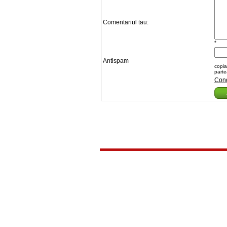
Comentariul tau:
*
Antispam
copia
parte
Cond