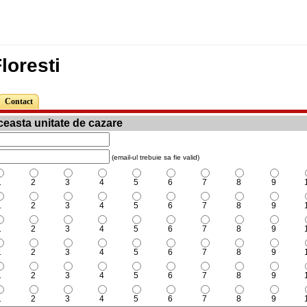
loresti
Contact
easta unitate de cazare
(email-ul trebuie sa fie valid)
1
2
3
4
5
6
7
8
9
1
2
3
4
5
6
7
8
9
1
2
3
4
5
6
7
8
9
1
2
3
4
5
6
7
8
9
1
2
3
4
5
6
7
8
9
1
2
3
4
5
6
7
8
9