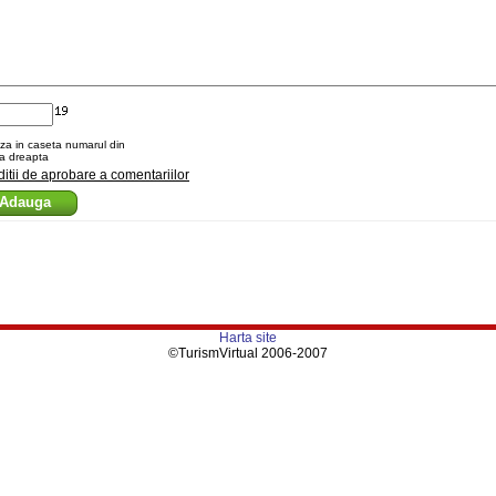
za in caseta numarul din
a dreapta
itii de aprobare a comentariilor
Harta site
©TurismVirtual 2006-2007