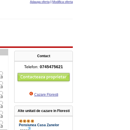
Adauga oferta
|
Modifica oferta
Contact
Telefon:
0745475621
10
10
Cazare Floresti
10
10
Alte unitati de cazare in Floresti
10
Pensiunea Casa Zanelor
10