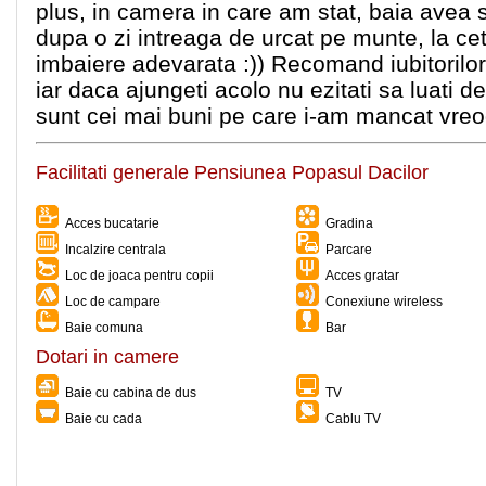
plus, in camera in care am stat, baia avea 
dupa o zi intreaga de urcat pe munte, la ce
imbaiere adevarata :)) Recomand iubitoril
iar daca ajungeti acolo nu ezitati sa luati de
sunt cei mai buni pe care i-am mancat vreod
Facilitati generale Pensiunea Popasul Dacilor
Acces bucatarie
Gradina
Incalzire centrala
Parcare
Loc de joaca pentru copii
Acces gratar
Loc de campare
Conexiune wireless
Baie comuna
Bar
Dotari in camere
Baie cu cabina de dus
TV
Baie cu cada
Cablu TV