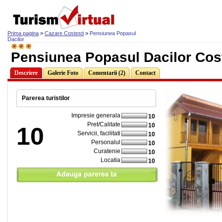
Prima pagina
>
Cazare Costesti
>
Pensiunea Popasul
Dacilor
Pensiunea Popasul Dacilor Cos
Descriere
Galerie Foto
Comentarii (2)
Contact
Parerea turistilor
Impresie generala
10
Pret/Calitate
10
10
Servicii, facilitati
10
Personalul
10
Curatenie
10
Locatia
10