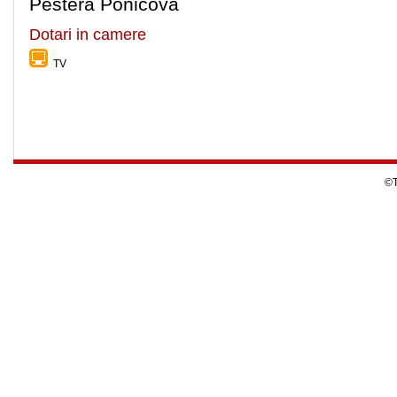
Pestera Ponicova
Dotari in camere
TV
©T