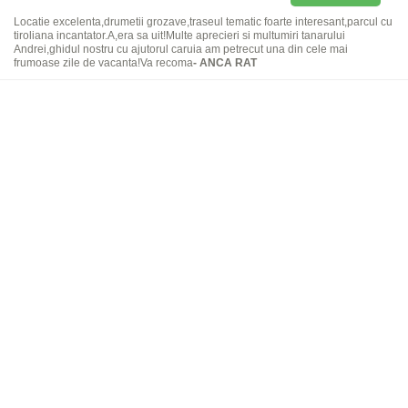
Locatie excelenta,drumetii grozave,traseul tematic foarte interesant,parcul cu
tiroliana incantator.A,era sa uit!Multe aprecieri si multumiri tanarului
Andrei,ghidul nostru cu ajutorul caruia am petrecut una din cele mai
frumoase zile de vacanta!Va recoma
- ANCA RAT