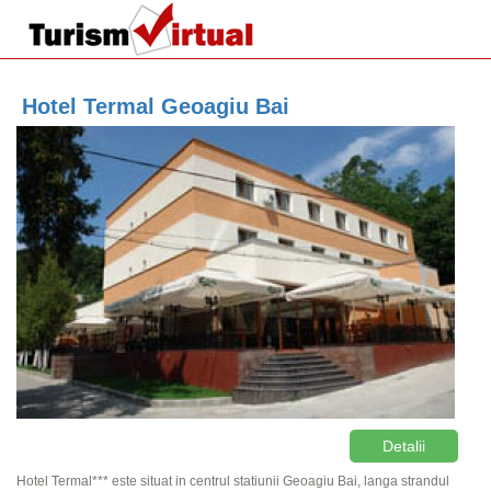
Hotel Termal Geoagiu Bai
Detalii
Hotel Termal*** este situat in centrul statiunii Geoagiu Bai, langa strandul