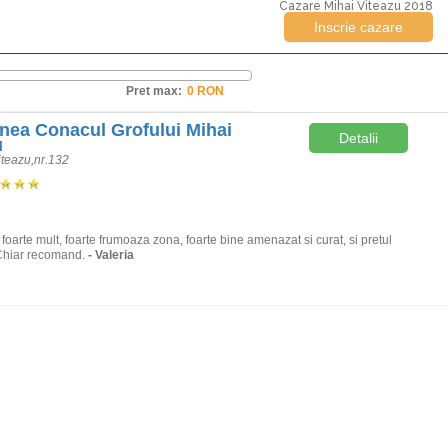
Cazare Mihai Viteazu 2018
Inscrie cazare
Pret max:
nea Conacul Grofului Mihai
Detalii
u
iteazu,nr.132
 foarte mult, foarte frumoaza zona, foarte bine amenazat si curat, si pretul
 Chiar recomand.
- Valeria