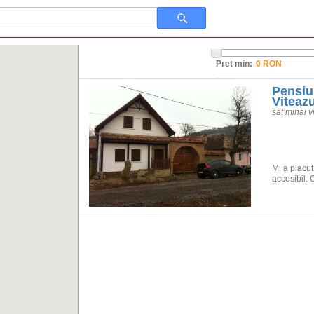
Pret min:
Pensiu
Viteaz
sat mihai v
Mi a placut
accesibil.