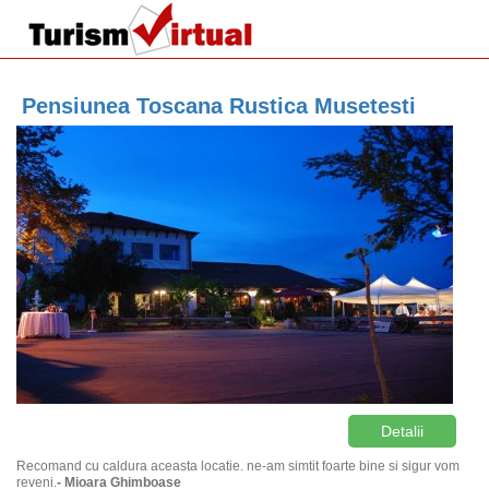
Pensiunea Toscana Rustica Musetesti
Detalii
Recomand cu caldura aceasta locatie. ne-am simtit foarte bine si sigur vom
reveni.
- Mioara Ghimboase