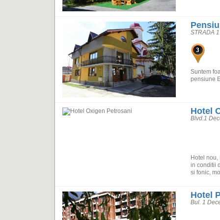
Pensiu
STRADA 1
3
Suntem foar
pensiune 
Hotel 
Blvd.1 Dec
Hotel nou,
in conditii
si fonic, m
Hotel 
Bul. 1 Dec