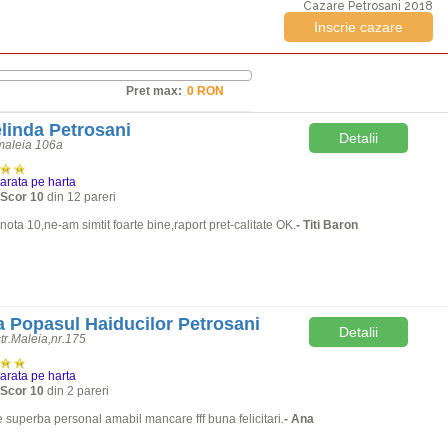
Cazare Petrosani 2018
Inscrie cazare
Pret max:
elinda Petrosani
Detalii
maleia 106a
arata pe harta
Scor 10
din 12 pareri
nota 10,ne-am simtit foarte bine,raport pret-calitate OK.
- Titi Baron
 Popasul Haiducilor Petrosani
Detalii
tr.Maleia,nr.175
arata pe harta
Scor 10
din 2 pareri
 superba personal amabil mancare fff buna felicitari.
- Ana