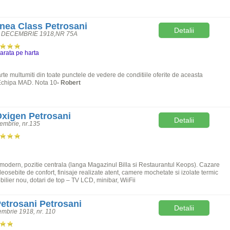
nea Class Petrosani
Detalii
 DECEMBRIE 1918,NR 75A
arata pe harta
te multumiti din toate punctele de vedere de conditiile oferite de aceasta
Echipa MAD. Nota 10
- Robert
Oxigen Petrosani
Detalii
embrie, nr.135
 modern, pozitie centrala (langa Magazinul Billa si Restaurantul Keops). Cazare
 deosebite de confort, finisaje realizate atent, camere mochetate si izolate termic
obilier nou, dotari de top – TV LCD, minibar, WiiFii
Petrosani Petrosani
Detalii
embrie 1918, nr. 110