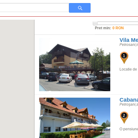
Pret min:
Vila M
Petrosani;
1
Locatie de 
Cabana
Petroşani,s
2
O pensiune