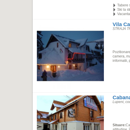
Tabere s
Ski la st
Vacanta 
Vila Ca
STRAJA T
Pozitionare
camera, man
informatii,
Cabana
Lupeni, c
Situare:
Ca
altitudine,