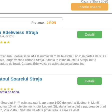
Cazare Straja 2018
Inscrie cazare
Pret max:
 Edelweiss Straja
Detalii
pala, nr.200
:
Cabana Edelweiss se afla la numai 20 m de teleschiul nr. 2, in partea de sus a
traja, langa vechea cabana Straja. Situata in inima muntelui Straja, intr-o
adure de brazi, Cabana Edelweiss va asteapta cu caldura, ind
atoul Soarelui Straja
Detalii
arata pe harta
l Soarelui 4**** este asezata la aproape 1400 de metri altitudine, in Muntii
numai 15 minute din municipiul Lupeni. Situata la limita dintre padurea de brad
in, Vila Platoul Soarelui va ofera privelistea la care ati visat