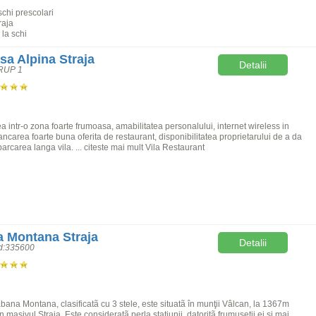
chi prescolari
raja
la schi
sa Alpina Straja
Detalii
RUP 1
a intr-o zona foarte frumoasa, amabilitatea personalului, internet wireless in
carea foarte buna oferita de restaurant, disponibilitatea proprietarului de a da
 parcarea langa vila. ... citeste mai mult Vila Restaurant
 Montana Straja
Detalii
od:335600
bana Montana, clasificatã cu 3 stele, este situatã în munţii Vâlcan, la 1367m
 în masivul Straja. Este consideratã perla staţiunii, datoritã frumuseţii ei şi mai