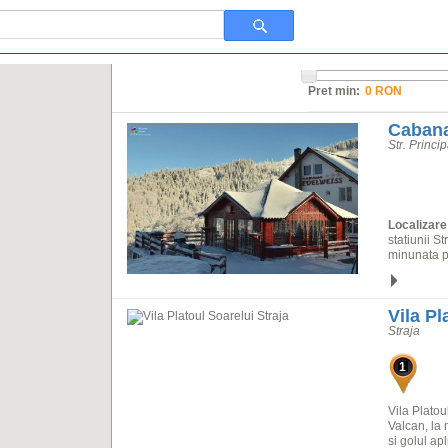
Pret min:
Cabana
Str. Princi
Localizare
statiunii S
minunata p
Vila Pl
Straja
1
Vila Platou
Valcan, la 
si golul apl