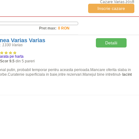
Cazare Varias 2018
Inscrie cazare
Pret max:
nea Varias Varias
Detalii
r. 1330 Varias
arata pe harta
Scor 9.5
din 5 pareri
onal putin, probabil temporar pentru aceasta perioada.Mancare oferita slaba in
orbe.Curatenie superficiala in baie,intre rezervari.Manejul bine intretinut
- Iacint