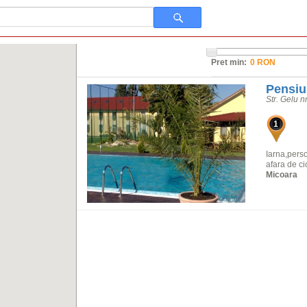
Pret min:
Pensiu
Str. Gelu n
1
Iarna,pers
afara de ci
Micoara