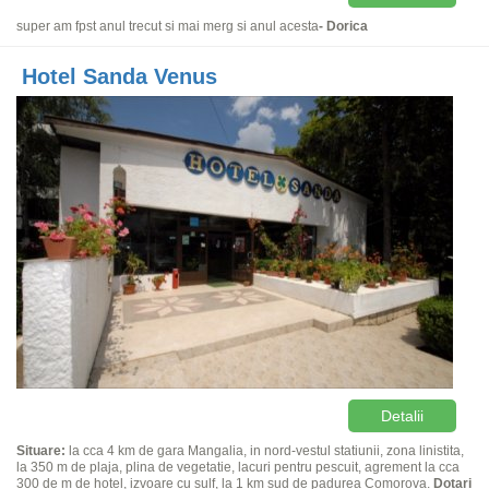
super am fpst anul trecut si mai merg si anul acesta
- Dorica
Hotel Sanda Venus
Detalii
Situare:
la cca 4 km de gara Mangalia, in nord-vestul statiunii, zona linistita,
la 350 m de plaja, plina de vegetatie, lacuri pentru pescuit, agrement la cca
300 de m de hotel, izvoare cu sulf, la 1 km sud de padurea Comorova.
Dotari