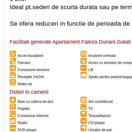
Ideal pt.sederi de scurta durata sau pe ter
Se ofera reduceri in functie de perioada de
Facilitati generale Apartament Faleza Dunarii Galati
Acces bucatarie
Incalzire centrala
Parcare
Acces cu animale de comp
Conexiune wireless
Lift
Receptie 24/24h
Spatiu pentru pastrat baga
Wake-up
Dotari in camere
Baie cu cabina de dus
Aer conditionat
Frigider
TV
Conexiune internet
Terasa/balcon
Radio
CD-player
DVD-player
Uscator de par