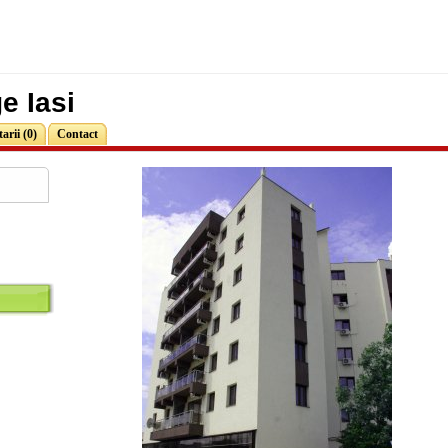
e Iasi
rii (0)
Contact