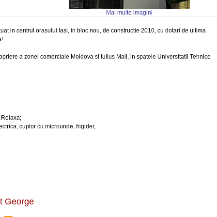
Mai multe imagini
uat in centrul orasului Iasi, in bloc nou, de constructie 2010, cu dotari de ultima
a!
opriere a zonei comerciale Moldova si Iulius Mall, in spatele Universitatii Tehnice
e Relaxa;
ectrica, cuptor cu microunde, frigider,
nt George