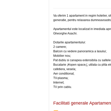
Va oferim 1 apartament in regim hotelier, sit
generatie, pentru relaxarea dumneavoastr
Apartamentul este localizat in imediata apr
Gheorghe Asachi.
Dotarile apartamentului:
2 camere;
Balcon cu vedere panoramica a Iasului;
Mobilier nou;
Pat dublu si canapea extensibila cu saltel
Bucatarie ¡¥open space¡¦, utilata cu plita el
cafetiera, vesela;
Aer conditionat;
TV-plasma;
Internet;
TV prin cablu.
Facilitati generale Apartame