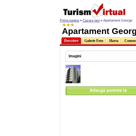
Prima pagina
>
Cazare Iasi
>
Apartament George
Apartament Georg
Descriere
Galerie Foto
Harta
Comenta
Imagini