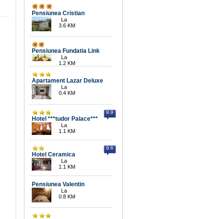
Pensiunea Cristian
La
3.6 KM
Pensiunea Fundatia Link
La
1.2 KM
Apartament Lazar Deluxe
La
0.4 KM
9.9
Hotel ***tudor Palace***
La
1.1 KM
9.6
Hotel Ceramica
La
1.1 KM
Pensiunea Valentin
La
0.8 KM