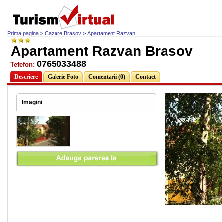
Prima pagina
>
Cazare Brasov
>
Apartament Razvan
Apartament Razvan Brasov
0765033488
Tefefon:
Descriere
Galerie Foto
Comentarii (0)
Contact
Imagini