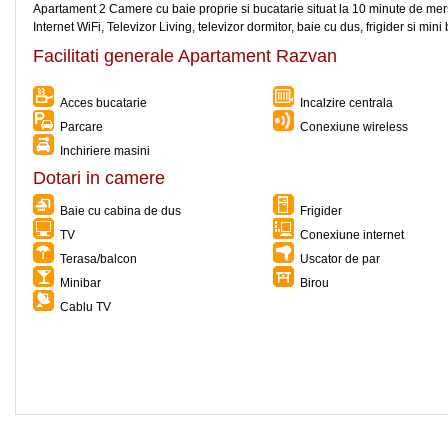
Apartament 2 Camere cu baie proprie si bucatarie situat la 10 minute de mers p
Internet WiFi, Televizor Living, televizor dormitor, baie cu dus, frigider si mini 
Facilitati generale Apartament Razvan
Acces bucatarie
Incalzire centrala
Parcare
Conexiune wireless
Inchiriere masini
Dotari in camere
Baie cu cabina de dus
Frigider
TV
Conexiune internet
Terasa/balcon
Uscator de par
Minibar
Birou
Cablu TV