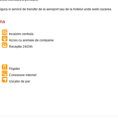
sigura si servicii de transfer de la aeroport sau de la hotelul unde aveti cazarea.
ona
Incalzire centrala
Acces cu animale de companie
Receptie 24/24h
Frigider
Conexiune internet
Uscator de par