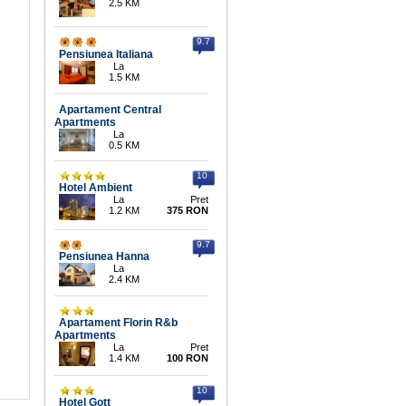
2.5 KM
9.7
Pensiunea Italiana
La
1.5 KM
Apartament Central
Apartments
La
0.5 KM
10
Hotel Ambient
La
Pret
1.2 KM
375 RON
9.7
Pensiunea Hanna
La
2.4 KM
Apartament Florin R&b
Apartments
La
Pret
1.4 KM
100 RON
10
Hotel Gott