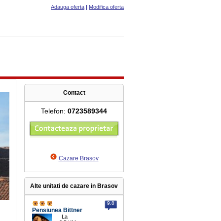
Adauga oferta
|
Modifica oferta
Contact
Telefon:
0723589344
Cazare Brasov
Alte unitati de cazare in Brasov
9.8
Pensiunea Bittner
La