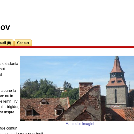
sov
rii (0)
Contact
a o distanta
onul
ul
ona pune la
are au in
de lemn, TV
is, frigider,
ma inspre
Mai multe imagini
unge comun,
curtea interioara a pensiunii.