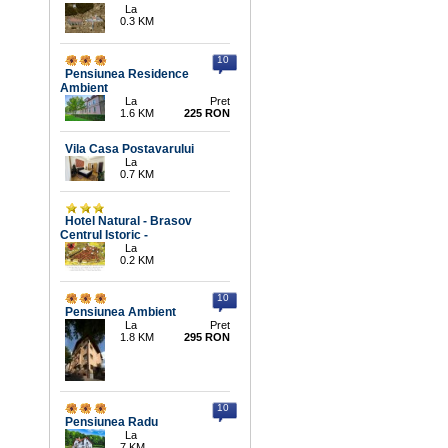
La
0.3 KM
10
Pensiunea Residence
Ambient
La
Pret
1.6 KM
225 RON
Vila Casa Postavarului
La
0.7 KM
Hotel Natural - Brasov
Centrul Istoric -
La
0.2 KM
10
Pensiunea Ambient
La
Pret
1.8 KM
295 RON
10
Pensiunea Radu
La
7 KM