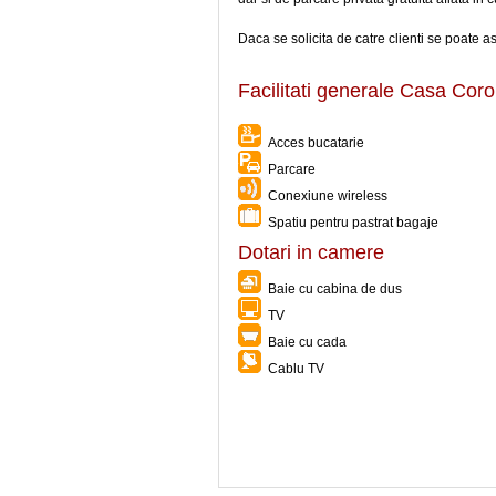
Daca se solicita de catre clienti se poate a
Facilitati generale Casa Cor
Acces bucatarie
Parcare
Conexiune wireless
Spatiu pentru pastrat bagaje
Dotari in camere
Baie cu cabina de dus
TV
Baie cu cada
Cablu TV