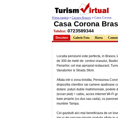
Prima pagina
>
Cazare Brasov
>
Casa Corona
Casa Corona Bra
0723589344
Tefefon:
Descriere
Galerie Foto
Harta
Comenta
Locatia pensiunii este perfecta, in Brasov, l
de 300 de metri de: centrul orasului, Basti
Fierarilor, cel mai apropiat restaurant, Turn
Vanatorilor si Strada Sforii.
Aflata intr-o zona linistita, Pensiunea Cor
dispozitia clientilor sai camere spatioase c
dotare: paturi duble matrimoniale, podele 
(ecran plat) + cablu, acces internet Wi-Fi grat
baie proprie (cu dus sau cada), cu panora
muntele Tampa.
Cei gazduiti aici mai beneficiaza de un lo
dar si de parcare privata gratuita aflata in 