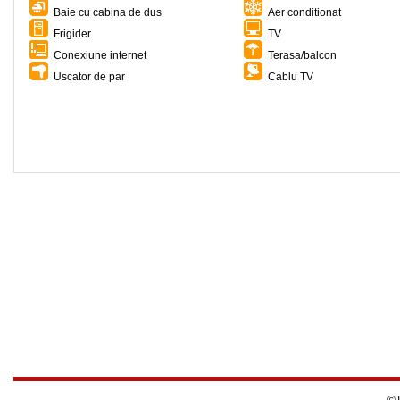
Baie cu cabina de dus
Aer conditionat
Frigider
TV
Conexiune internet
Terasa/balcon
Uscator de par
Cablu TV