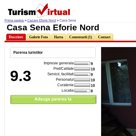
Prima pagina
>
Cazare Eforie Nord
>
Casa Sena
Casa Sena Eforie Nord
Descriere
Galerie Foto
Harta
Comentarii (1)
Contact
Parerea turistilor
Impresie generala
9
Pret/Calitate
10
9.3
Servicii, facilitati
9
Personalul
10
Curatenie
10
Locatia
8