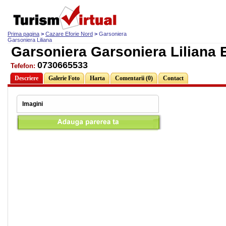
Prima pagina
>
Cazare Eforie Nord
>
Garsoniera
Garsoniera Liliana
Garsoniera Garsoniera Liliana 
0730665533
Tefefon:
Descriere
Galerie Foto
Harta
Comentarii (0)
Contact
Imagini