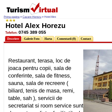
Prima pagina
>
Cazare Horezu
>
Hotel Alex
Hotel Alex Horezu
0745 389 055
Tefefon:
Descriere
Galerie Foto
Harta
Comentarii (0)
Contact
Restaurant, terasa, loc de
joaca pentru copii, sala de
conferinte, sala de fitness,
sauna, sala de recreere (
biliard, tenis de masa, remi,
table, sah ), servicii de
secretariat si room service sunt