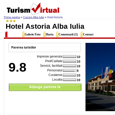
Prima pagina
>
Cazare Alba Iulia
>
Hotel Astoria
Hotel Astoria Alba Iulia
Descriere
Galerie Foto
Harta
Comentarii (1)
Contact
Parerea turistilor
Impresie generala
10
Pret/Calitate
10
9.8
Servicii, facilitati
10
Personalul
9
Curatenie
10
Locatia
10