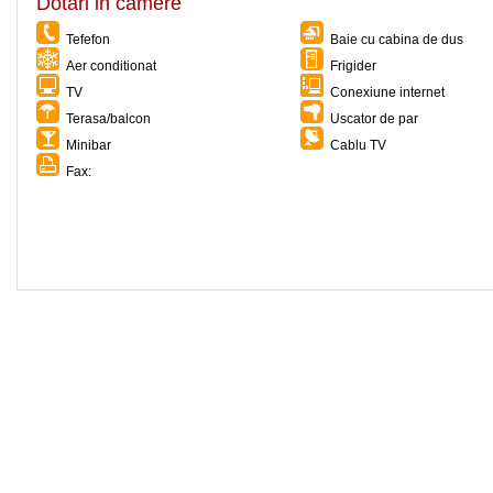
Dotari in camere
Tefefon
Baie cu cabina de dus
Aer conditionat
Frigider
TV
Conexiune internet
Terasa/balcon
Uscator de par
Minibar
Cablu TV
Fax: