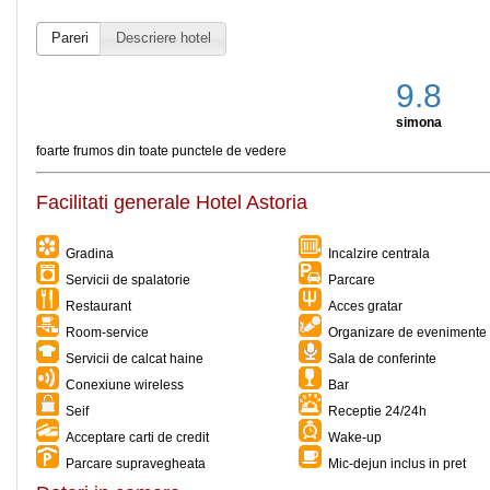
Pareri
Descriere hotel
9.8
simona
foarte frumos din toate punctele de vedere
Facilitati generale Hotel Astoria
Gradina
Incalzire centrala
Servicii de spalatorie
Parcare
Restaurant
Acces gratar
Room-service
Organizare de evenimente 
Servicii de calcat haine
Sala de conferinte
Conexiune wireless
Bar
Seif
Receptie 24/24h
Acceptare carti de credit
Wake-up
Parcare supravegheata
Mic-dejun inclus in pret