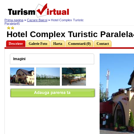
Prima pagina
>
Cazare Baicoi
>
Hotel Complex Turistic
Paralela45
Hotel Complex Turistic Paralela
Descriere
Galerie Foto
Harta
Comentarii (0)
Contact
Imagini