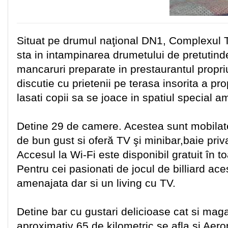
Situat pe drumul naţional DN1, Complexul Tu
sta in intampinarea drumetului de pretutin
mancaruri preparate in prestaurantul propriu.
discutie cu prietenii pe terasa insorita a pro
lasati copii sa se joace in spatiul special 
Detine 29 de camere. Acestea sunt mobilate
de bun gust si oferă TV şi minibar,baie priv
Accesul la Wi-Fi este disponibil gratuit în t
Pentru cei pasionati de jocul de billiard ace
amenajata dar si un living cu TV.
Detine bar cu gustari delicioase cat si mag
aproximativ 65 de kilometric se afla si Aero