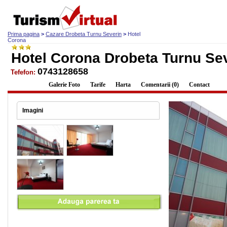
Prima pagina
>
Cazare Drobeta Turnu Severin
>
Hotel
Corona
Hotel Corona Drobeta Turnu Se
0743128658
Tefefon:
Descriere
Galerie Foto
Tarife
Harta
Comentarii (0)
Contact
Imagini