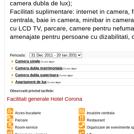
camera dubla de lux);
Facilitati suplimentare: internet in camera, f
centrala, baie in camera, minibar in camer
cu LCD TV, parcare, camere pentru nefumat
amenajate pentru persoane cu dizabilitati, c
Perioada:
Camera single
Cu mic dejun
Camera dubla matrimoniala
Cu mic dejun
Camera dubla superioara
Cu mic dejun
Apartament de lux
Cu mic dejun
Observatii privind tarifele:
Facilitati generale Hotel Corona
Acces bucatarie
Incalzire centrala
Parcare
Restaurant
Room-service
Organizare de evenimente sp