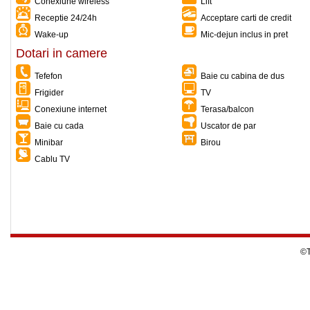
Conexiune wireless
Lift
Receptie 24/24h
Acceptare carti de credit
Wake-up
Mic-dejun inclus in pret
Dotari in camere
Tefefon
Baie cu cabina de dus
Frigider
TV
Conexiune internet
Terasa/balcon
Baie cu cada
Uscator de par
Minibar
Birou
Cablu TV
©T