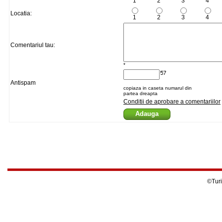
1
2
3
4
Locatia:
1
2
3
4
Comentariul tau:
*
Antispam
copiaza in caseta numarul din
partea dreapta
Conditii de aprobare a comentariilor
©Turi