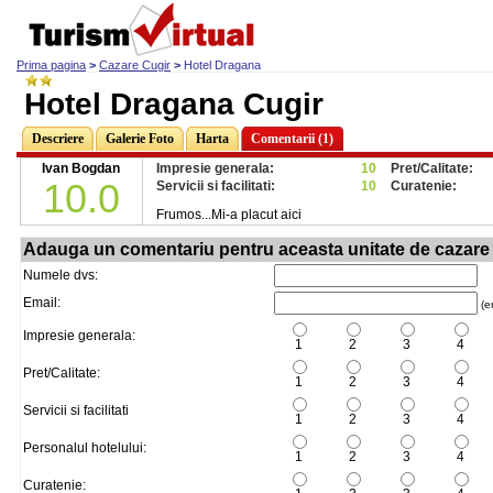
Prima pagina
>
Cazare Cugir
>
Hotel Dragana
Hotel Dragana Cugir
Descriere
Galerie Foto
Harta
Comentarii (1)
Ivan Bogdan
Impresie generala:
10
Pret/Calitate:
10.0
Servicii si facilitati:
10
Curatenie:
Frumos...Mi-a placut aici
Adauga un comentariu pentru aceasta unitate de cazare
Numele dvs:
Email:
(em
Impresie generala:
1
2
3
4
Pret/Calitate:
1
2
3
4
Servicii si facilitati
1
2
3
4
Personalul hotelului:
1
2
3
4
Curatenie: