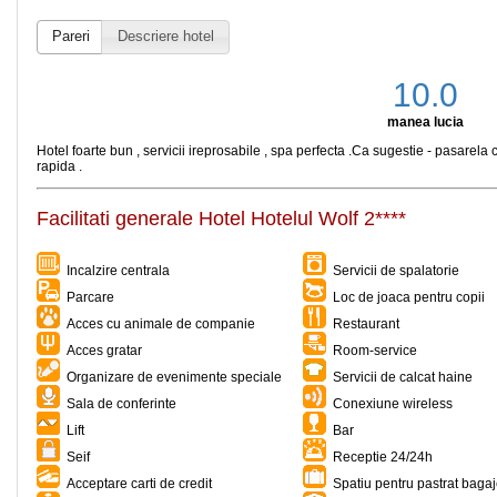
Pareri
Descriere hotel
10.0
manea lucia
Hotel foarte bun , servicii ireprosabile , spa perfecta .Ca sugestie - pasarela 
rapida .
Facilitati generale Hotel Hotelul Wolf 2****
Incalzire centrala
Servicii de spalatorie
Parcare
Loc de joaca pentru copii
Acces cu animale de companie
Restaurant
Acces gratar
Room-service
Organizare de evenimente speciale
Servicii de calcat haine
Sala de conferinte
Conexiune wireless
Lift
Bar
Seif
Receptie 24/24h
Acceptare carti de credit
Spatiu pentru pastrat baga