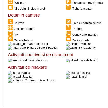
Wake-up
Parcare supravegheata
Mic-dejun inclus in pret
Tichet vacanta
Dotari in camere
Tefefon
Baie cu cabina de dus
Aer conditionat
Frigider
TV
Conexiune internet
Terasa/balcon
Baie cu cada
Uscator de par
Minibar
Halat de baie & papuci
Cablu TV
Activitati sportive si de divertiment
Teren de sport
Sala de biliard
Activitati de relaxare
Sauna
Piscina
Jacuzzi
Masaj
Centru spa & wellness