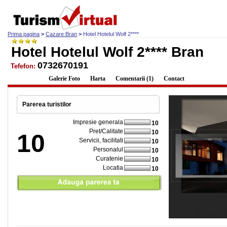
Prima pagina
>
Cazare Bran
>
Hotel Hotelul Wolf 2****
Hotel Hotelul Wolf 2**** Bran
0732670191
Tefefon:
Descriere
Galerie Foto
Harta
Comentarii (1)
Contact
Parerea turistilor
Impresie generala
10
Pret/Calitate
10
10
Servicii, facilitati
10
Personalul
10
Curatenie
10
Locatia
10