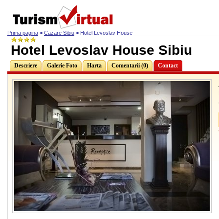
Prima pagina
>
Cazare Sibiu
>
Hotel Levoslav House
Hotel Levoslav House Sibiu
Descriere
Galerie Foto
Harta
Comentarii (0)
Contact