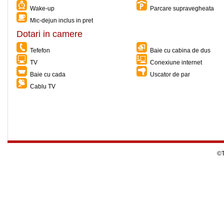
Wake-up
Parcare supravegheata
Mic-dejun inclus in pret
Dotari in camere
Tefefon
Baie cu cabina de dus
TV
Conexiune internet
Baie cu cada
Uscator de par
Cablu TV
©T