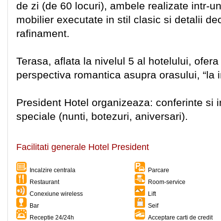
de zi (de 60 locuri), ambele realizate intr-u
mobilier executate in stil clasic si detalii 
rafinament.
Terasa, aflata la nivelul 5 al hotelului, ofer
perspectiva romantica asupra orasului, “la i
President Hotel organizeaza: conferinte si in
speciale (nunti, botezuri, aniversari).
Facilitati generale Hotel President
Incalzire centrala
Parcare
Restaurant
Room-service
Conexiune wireless
Lift
Bar
Seif
Receptie 24/24h
Acceptare carti de credit