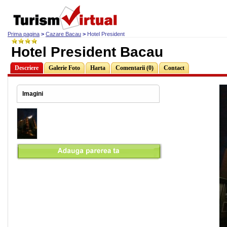
Prima pagina
>
Cazare Bacau
>
Hotel President
Hotel President Bacau
Descriere
Galerie Foto
Harta
Comentarii (0)
Contact
Imagini