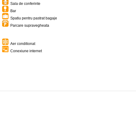
Sala de conferinte
Bar
Spatiu pentru pastrat bagaje
Parcare supravegheata
Aer conditionat
Conexiune internet