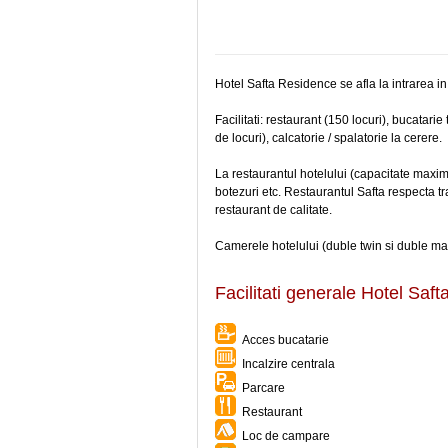
Hotel Safta Residence se afla la intrarea in
Facilitati: restaurant (150 locuri), bucatar
de locuri), calcatorie / spalatorie la cerere.
La restaurantul hotelului (capacitate maxi
botezuri etc. Restaurantul Safta respecta tra
restaurant de calitate.
Camerele hotelului (duble twin si duble mat
Facilitati generale Hotel Saf
Acces bucatarie
Incalzire centrala
Parcare
Restaurant
Loc de campare