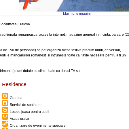
Mai multe imagini
 localitatea Craiova.
ie traditionala romaneasca, acces la internet, magazine general in incinta, parcare (2
ma de 150 de persoane) se pot organiza mese festive precum nunti, aniversari,
ditiile mancarurilor romanesti si intruneste toate calitatile necesare pentru a fi un
rimonial) sunt dotate cu clima, baie cu dus si TV sat.
ta Residence
Gradina
Servicii de spalatorie
Loc de joaca pentru copii
Acces gratar
Organizare de evenimente speciale