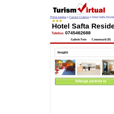
Prima pagina
>
Cazare Craiova
>
Hotel Safta Resi
Hotel Safta Resid
0745462688
Tefefon:
Descriere
Galerie Foto
Comentarii (0)
Imagini