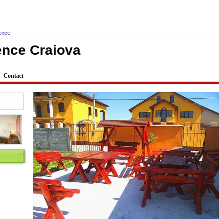
dence
ence Craiova
Contact