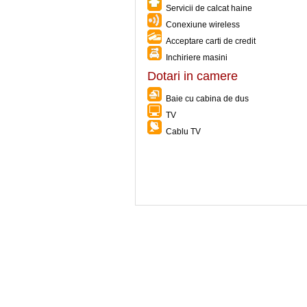
Servicii de calcat haine
Conexiune wireless
Acceptare carti de credit
Inchiriere masini
Dotari in camere
Baie cu cabina de dus
TV
Cablu TV