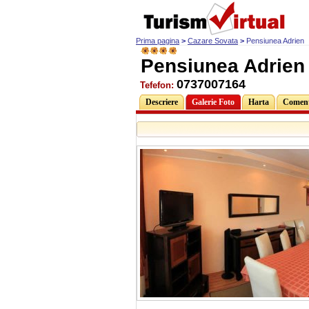
Prima pagina
>
Cazare Sovata
>
Pensiunea Adrien
Pensiunea Adrien
0737007164
Tefefon:
Descriere
Galerie Foto
Harta
Comenta