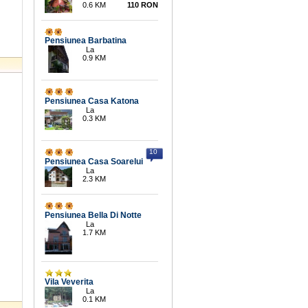
0.6 KM
110 RON
Pensiunea Barbatina
La
0.9 KM
Pensiunea Casa Katona
La
0.3 KM
10
Pensiunea Casa Soarelui
La
2.3 KM
Pensiunea Bella Di Notte
La
1.7 KM
Vila Veverita
La
0.1 KM