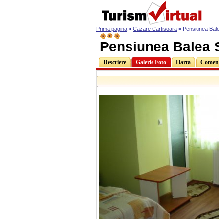
Prima pagina
>
Cazare Cartisoara
>
Pensiunea Bale
Pensiunea Balea S
Descriere
Galerie Foto
Harta
Comenta