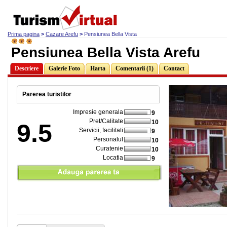
Prima pagina
>
Cazare Arefu
>
Pensiunea Bella Vista
Pensiunea Bella Vista Arefu
Descriere
Galerie Foto
Harta
Comentarii (1)
Contact
Parerea turistilor
Impresie generala
9
Pret/Calitate
10
9.5
Servicii, facilitati
9
Personalul
10
Curatenie
10
Locatia
9