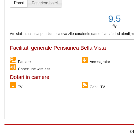
Pareri
Descriere hotel
9.5
fly
Am stat la aceasta pensiune cateva zile-curatenie,oameni amabili si atenti,m
Facilitati generale Pensiunea Bella Vista
Parcare
Acces gratar
Conexiune wireless
Dotari in camere
TV
Cablu TV
©T