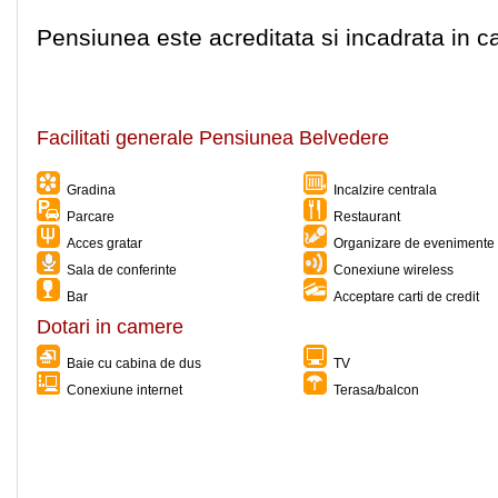
Pensiunea este acreditata si incadrata in c
Facilitati generale Pensiunea Belvedere
Gradina
Incalzire centrala
Parcare
Restaurant
Acces gratar
Organizare de evenimente 
Sala de conferinte
Conexiune wireless
Bar
Acceptare carti de credit
Dotari in camere
Baie cu cabina de dus
TV
Conexiune internet
Terasa/balcon