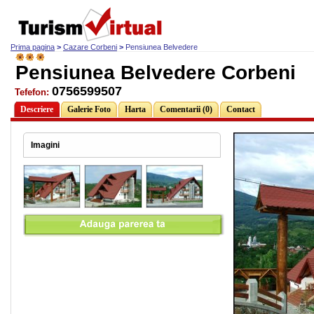
Prima pagina
>
Cazare Corbeni
>
Pensiunea Belvedere
Pensiunea Belvedere Corbeni
0756599507
Tefefon:
Descriere
Galerie Foto
Harta
Comentarii (0)
Contact
Imagini