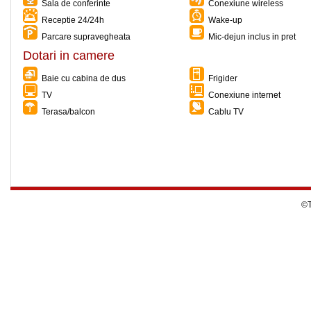
Sala de conferinte
Conexiune wireless
Receptie 24/24h
Wake-up
Parcare supravegheata
Mic-dejun inclus in pret
Dotari in camere
Baie cu cabina de dus
Frigider
TV
Conexiune internet
Terasa/balcon
Cablu TV
©T