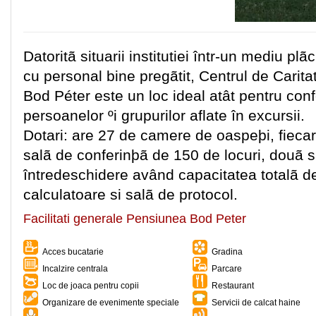
Datoritã situarii institutiei într-un mediu pl
cu personal bine pregãtit, Centrul de Carit
Bod Péter este un loc ideal atât pentru conf
persoanelor ºi grupurilor aflate în excursii.
Dotari: are 27 de camere de oaspeþi, fiecar
salã de conferinþã de 150 de locuri, douã sã
întredeschidere având capacitatea totalã de
calculatoare si salã de protocol.
Facilitati generale Pensiunea Bod Peter
Acces bucatarie
Gradina
Incalzire centrala
Parcare
Loc de joaca pentru copii
Restaurant
Organizare de evenimente speciale
Servicii de calcat haine