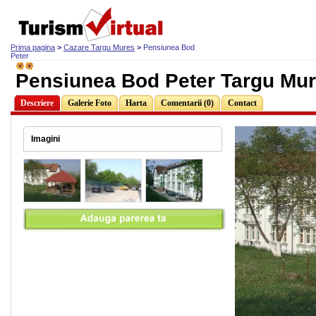
Prima pagina
>
Cazare Targu Mures
>
Pensiunea Bod
Peter
Pensiunea Bod Peter Targu Mu
Descriere
Galerie Foto
Harta
Comentarii (0)
Contact
Imagini