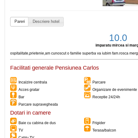
Pareri
Descriere hotel
10.0
imparatu mircea si mar
ospitalitate,prietenie,am cunoscut o familie superba va iubim fam.rosca merget
Facilitati generale Pensiunea Carlos
Incalzire centrala
Parcare
Acces gratar
Organizare de evenimente 
Bar
Receptie 24/24h
Parcare supravegheata
Dotari in camere
Baie cu cabina de dus
Frigider
TV
Terasa/balcon
Cablu TV