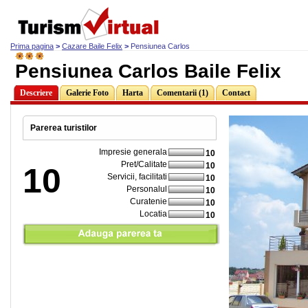
Prima pagina
>
Cazare Baile Felix
>
Pensiunea Carlos
Pensiunea Carlos Baile Felix
Descriere
Galerie Foto
Harta
Comentarii (1)
Contact
Parerea turistilor
Impresie generala
10
Pret/Calitate
10
10
Servicii, facilitati
10
Personalul
10
Curatenie
10
Locatia
10