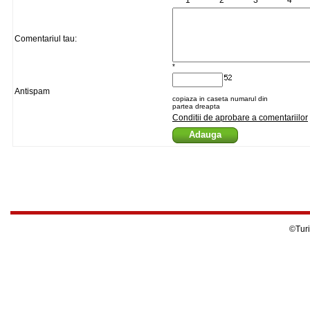
1
2
3
4
Comentariul tau:
*
Antispam
copiaza in caseta numarul din
partea dreapta
Conditii de aprobare a comentariilor
©Turi