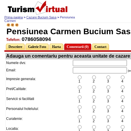
Prima pagina
>
Cazare Bucium Sasa
>
Pensiunea
Carmen
Pensiunea Carmen Bucium Sas
0786058094
Tefefon:
Descriere
Galerie Foto
Harta
Comentarii (0)
Contact
Adauga un comentariu pentru aceasta unitate de cazare
Numele dvs:
Email:
(em
Impresie generala:
1
2
3
4
Pret/Calitate:
1
2
3
4
Servicii si facilitati
1
2
3
4
Personalul hotelului:
1
2
3
4
Curatenie:
1
2
3
4
Locatia: