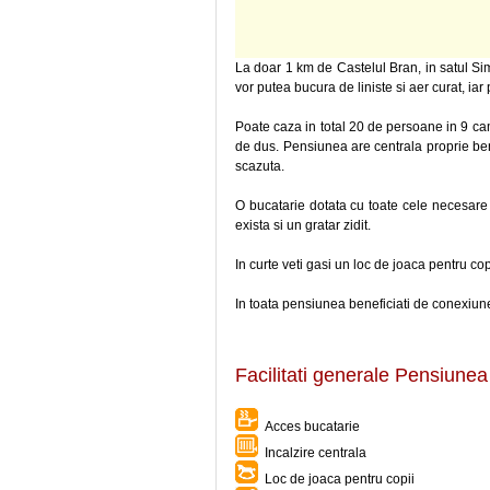
La doar 1 km de Castelul Bran, in satul Si
vor putea bucura de liniste si aer curat, iar
Poate caza in total 20 de persoane in 9 cam
de dus. Pensiunea are centrala proprie ben
scazuta.
O bucatarie dotata cu toate cele necesare st
exista si un gratar zidit.
In curte veti gasi un loc de joaca pentru c
In toata pensiunea beneficiati de conexiune 
Facilitati generale Pensiune
Acces bucatarie
Incalzire centrala
Loc de joaca pentru copii