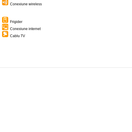
Conexiune wireless
Frigider
Conexiune internet
Cablu TV