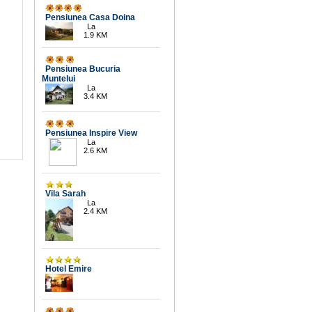
Pensiunea Casa Doina
La
1.9 KM
Pensiunea Bucuria
Muntelui
La
3.4 KM
Pensiunea Inspire View
La
2.6 KM
Vila Sarah
La
2.4 KM
Hotel Emire