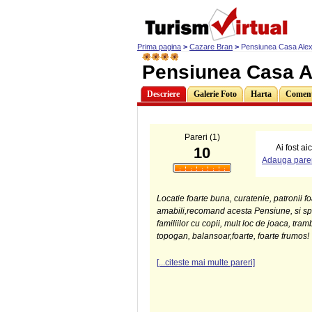
Prima pagina
>
Cazare Bran
>
Pensiunea Casa Ale
Pensiunea Casa A
Descriere
Galerie Foto
Harta
Comenta
Pareri (1)
Ai fost ai
10
Adauga parer
Locatie foarte buna, curatenie, patronii fo
amabili,recomand acesta Pensiune, si sp
familiilor cu copii, mult loc de joaca, tram
topogan, balansoar,foarte, foarte frumos!
[...citeste mai multe pareri]