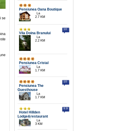
Pensiunea Oana Boutique
La
2.7 KM
i se
10
Vila Doina Branului
bina
La
este
2.2 KM
iune
Pensiunea Cristal
La
1.7 KM
10
Pensiunea The
Guesthouse
La
1.7 KM
9.9
Hotel Hillden
Lodge&restaurant
La
3 KM