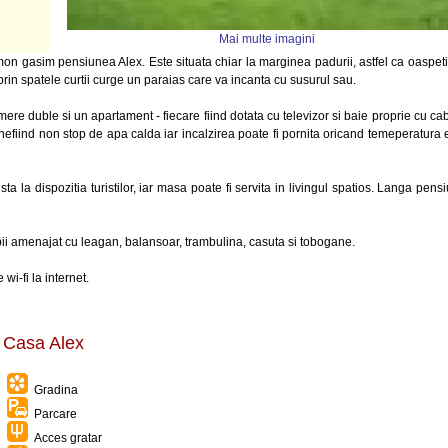
Mai multe imagini
mon gasim pensiunea Alex. Este situata chiar la marginea padurii, astfel ca oaspeti
 prin spatele curtii curge un paraias care va incanta cu susurul sau.
ere duble si un apartament - fiecare fiind dotata cu televizor si baie proprie cu ca
efiind non stop de apa calda iar incalzirea poate fi pornita oricand temeperatura 
a la dispozitia turistilor, iar masa poate fi servita in livingul spatios. Langa pens
opii amenajat cu leagan, balansoar, trambulina, casuta si tobogane.
wi-fi la internet.
a Casa Alex
Gradina
Parcare
Acces gratar