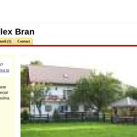
x
lex Bran
rii (1)
Contact
ci?
ea ta
arte
ecial
bulina,