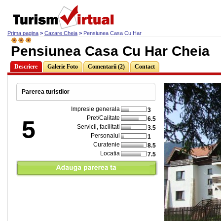
Prima pagina
>
Cazare Cheia
>
Pensiunea Casa Cu Har
Pensiunea Casa Cu Har Cheia
Descriere
Galerie Foto
Comentarii (2)
Contact
Parerea turistilor
Impresie generala
3
Pret/Calitate
6.5
5
Servicii, facilitati
3.5
Personalul
1
Curatenie
8.5
Locatia
7.5