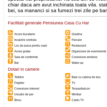
chiar daca am avut inchiriata toata vila. sta
bei, sa mananci si sa fumezi trei zile pe bani
Facilitati generale Pensiunea Casa Cu Har
Acces bucatarie
Gradina
Incalzire centrala
Parcare
Loc de joaca pentru copii
Restaurant
Acces gratar
Organizare de evenimente 
Sala de conferinte
Conexiune wireless
Bar
Wake-up
Dotari in camere
Tefefon
Baie cu cabina de dus
Frigider
TV
Conexiune internet
Terasa/balcon
Uscator de par
Minibar
Birou
Cablu TV