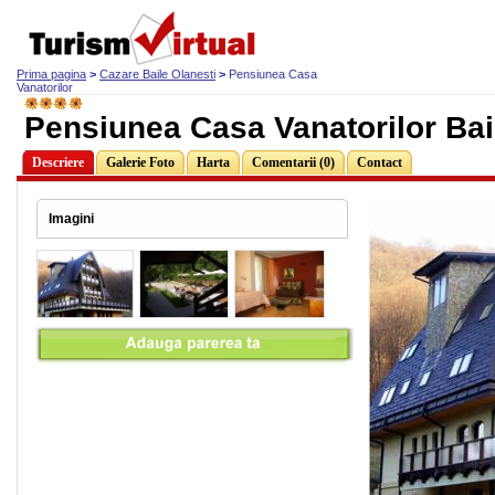
Prima pagina
>
Cazare Baile Olanesti
>
Pensiunea Casa
Vanatorilor
Pensiunea Casa Vanatorilor Bai
Descriere
Galerie Foto
Harta
Comentarii (0)
Contact
Imagini