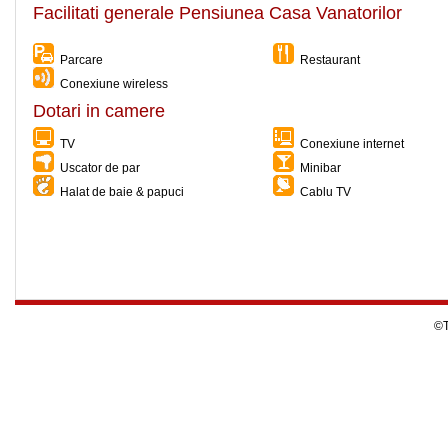
Facilitati generale Pensiunea Casa Vanatorilor
Parcare
Restaurant
Conexiune wireless
Dotari in camere
TV
Conexiune internet
Uscator de par
Minibar
Halat de baie & papuci
Cablu TV
©T