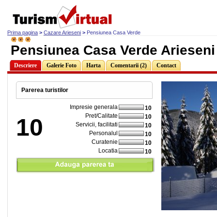
Prima pagina
>
Cazare Arieseni
>
Pensiunea Casa Verde
Pensiunea Casa Verde Arieseni
Descriere
Galerie Foto
Harta
Comentarii (2)
Contact
Parerea turistilor
Impresie generala
10
Pret/Calitate
10
10
Servicii, facilitati
10
Personalul
10
Curatenie
10
Locatia
10