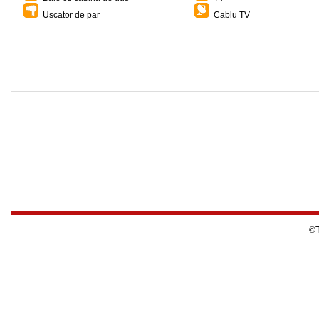
Uscator de par
Cablu TV
©T