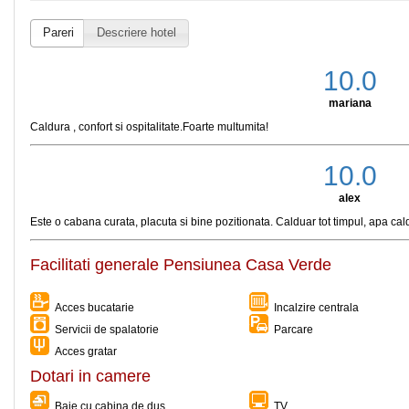
Pareri
Descriere hotel
10.0
mariana
Caldura , confort si ospitalitate.Foarte multumita!
10.0
alex
Este o cabana curata, placuta si bine pozitionata. Calduar tot timpul, apa calda,
Facilitati generale Pensiunea Casa Verde
Acces bucatarie
Incalzire centrala
Servicii de spalatorie
Parcare
Acces gratar
Dotari in camere
Baie cu cabina de dus
TV