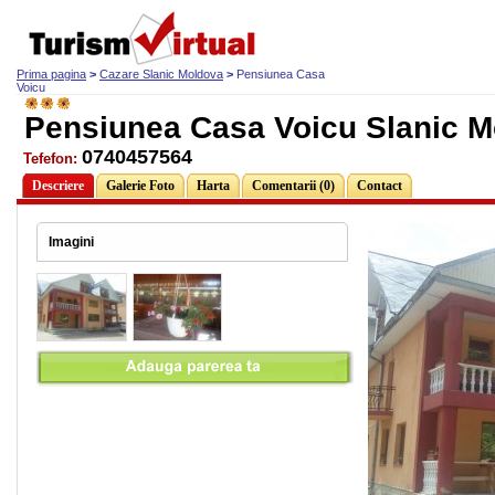
Prima pagina
>
Cazare Slanic Moldova
>
Pensiunea Casa
Voicu
Pensiunea Casa Voicu Slanic 
0740457564
Tefefon:
Descriere
Galerie Foto
Harta
Comentarii (0)
Contact
Imagini