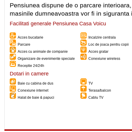
Pensiunea dispune de o parcare interioara,
masinile dumneavoastra vor fi in siguranta i
Facilitati generale Pensiunea Casa Voicu
Acces bucatarie
Incalzire centrala
Parcare
Loc de joaca pentru copii
Acces cu animale de companie
Acces gratar
Organizare de evenimente speciale
Conexiune wireless
Receptie 24/24h
Dotari in camere
Baie cu cabina de dus
TV
Conexiune internet
Terasa/balcon
Halat de baie & papuci
Cablu TV