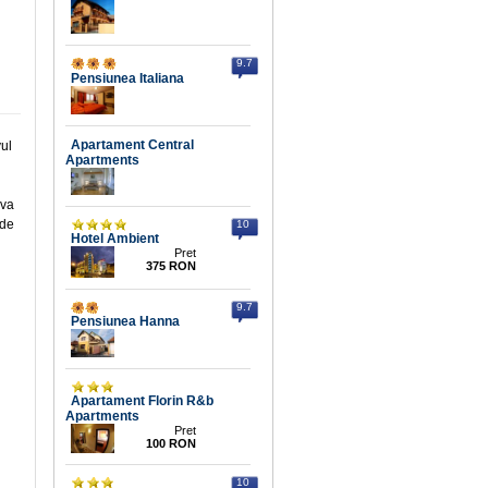
9.7
Pensiunea Italiana
Apartament Central
vul
Apartments
 va
 de
10
Hotel Ambient
Pret
375 RON
9.7
Pensiunea Hanna
Apartament Florin R&b
Apartments
Pret
100 RON
10