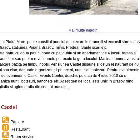
Mai multe imagini
ui Piatra Mare, poate constitui punctul de plecare in drumetii si excursii spre masi
rasov, statiunea Poiana Brasov, Timis, Predeal, Sapte scari etc.
re patru cu doua paturi, noua cu pat dublu si un apartament de 4 locuri, terasa si
in aer liber sau pentru revelioanele petrecute la gura focului. Masina dumneavoastra
parcare pazita pe timpul noptii. Pensiunea Castel dispune si de un restaurant de 40
zul sau cina, dar unde organizam si petreceri, nunti sau botezuri. Pentru evenimente
l de evenimente Castel Events Center, deschis pe data de 4 iulie 2010 cu o
niza nunti, botezuri, banchete etc. Acest gen de local este unic in Brasov, fiind
itatia si aglomeratia din centrul orasului.
 Castel
Parcare
Restaurant
Room-service