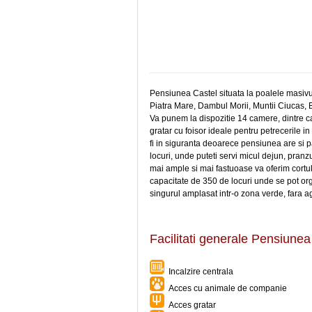
Pensiunea Castel situata la poalele masivul
Piatra Mare, Dambul Morii, Muntii Ciucas, B
Va punem la dispozitie 14 camere, dintre ca
gratar cu foisor ideale pentru petrecerile 
fi in siguranta deoarece pensiunea are si 
locuri, unde puteti servi micul dejun, pran
mai ample si mai fastuoase va oferim cortu
capacitate de 350 de locuri unde se pot orga
singurul amplasat intr-o zona verde, fara ag
Facilitati generale Pensiunea
Incalzire centrala
Acces cu animale de companie
Acces gratar