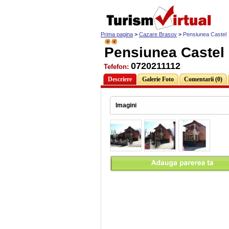
Prima pagina
>
Cazare Brasov
>
Pensiunea Castel
Pensiunea Castel
0720211112
Tefefon:
Descriere
Galerie Foto
Comentarii (0)
Imagini