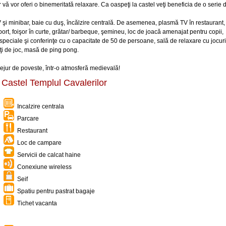
or vă vor oferi o binemeritată relaxare. Ca oaspeţi la castel veţi beneficia de o serie 
şi minibar, baie cu duş, încălzire centrală. De asemenea, plasmă TV în restaurant,
sport, foişor în curte, grătar/ barbeque, şemineu, loc de joacă amenajat pentru copii,
speciale şi conferinţe cu o capacitate de 50 de persoane, sală de relaxare cu jocuri
rţi de joc, masă de ping pong.
sejur de poveste, într-o atmosferă medievală!
 Castel Templul Cavalerilor
Incalzire centrala
Parcare
Restaurant
Loc de campare
Servicii de calcat haine
Conexiune wireless
Seif
Spatiu pentru pastrat bagaje
Tichet vacanta