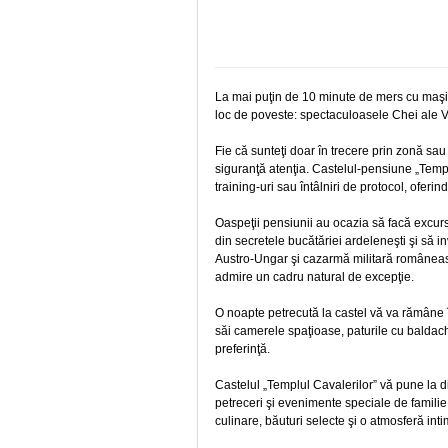
La mai puţin de 10 minute de mers cu maşin
loc de poveste: spectaculoasele Chei ale V
Fie că sunteţi doar în trecere prin zonă sau
siguranţă atenţia. Castelul-pensiune „Templ
training-uri sau întâlniri de protocol, oferin
Oaspeţii pensiunii au ocazia să facă excursii
din secretele bucătăriei ardeleneşti şi să i
Austro-Ungar şi cazarmă militară româneas
admire un cadru natural de excepţie.
O noapte petrecută la castel vă va rămâne î
săi camerele spaţioase, paturile cu baldach
preferinţă.
Castelul „Templul Cavalerilor” vă pune la di
petreceri şi evenimente speciale de familie
culinare, băuturi selecte şi o atmosferă inti