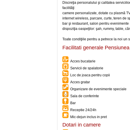
Discreţia personalului şi calitatea serviciil
facilităţi:
camere personalizate, dotate cu plasmă TV 
internet wireless, parcare, curte, teren de 
bar şi restaurant, salon pentru evenimente 
dispoziţia oaspeţilor: şah, rummy, table, că
Toate condiţiile pentru a petrece la noi un 
Facilitati generale Pensiunea
Acces bucatarie
Servicii de spalatorie
Loc de joaca pentru copii
Acces gratar
Organizare de evenimente speciale
Sala de conferinte
Bar
Receptie 24/24h
Mic-dejun inclus in pret
Dotari in camere