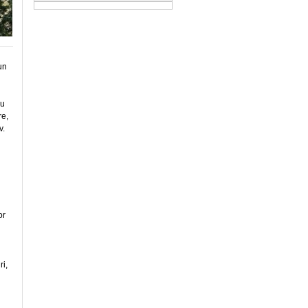
un
cu
re,
v.
or
ri,