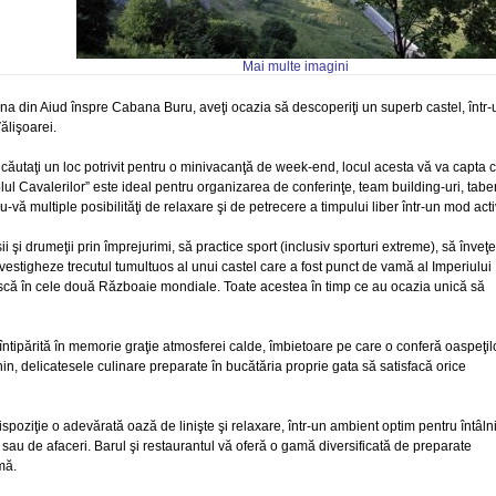
Mai multe imagini
a din Aiud înspre Cabana Buru, aveţi ocazia să descoperiţi un superb castel, într-
ălişoarei.
 căutaţi un loc potrivit pentru o minivacanţă de week-end, locul acesta vă va capta 
ul Cavalerilor” este ideal pentru organizarea de conferinţe, team building-uri, tabe
du-vă multiple posibilităţi de relaxare şi de petrecere a timpului liber într-un mod acti
 şi drumeţii prin împrejurimi, să practice sport (inclusiv sporturi extreme), să înveţe
nvestigheze trecutul tumultuos al unui castel care a fost punct de vamă al Imperiului
că în cele două Războaie mondiale. Toate acestea în timp ce au ocazia unică să
ntipărită în memorie graţie atmosferei calde, îmbietoare pe care o conferă oaspeţil
in, delicatesele culinare preparate în bucătăria proprie gata să satisfacă orice
spoziţie o adevărată oază de linişte şi relaxare, într-un ambient optim pentru întâlni
 sau de afaceri. Barul şi restaurantul vă oferă o gamă diversificată de preparate
mă.