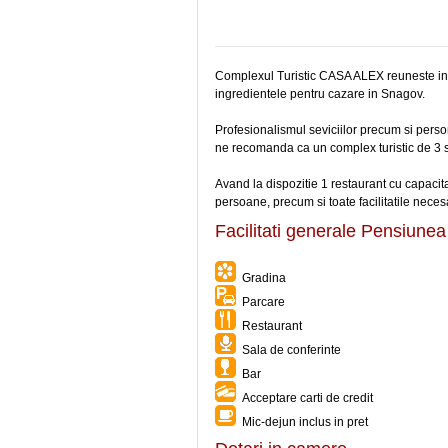
Complexul Turistic CASA ALEX reuneste intr
ingredientele pentru cazare in Snagov.
Profesionalismul seviciilor precum si persona
ne recomanda ca un complex turistic de 3 s
Avand la dispozitie 1 restaurant cu capaci
persoane, precum si toate facilitatile nec
Facilitati generale Pensiun
Gradina
Parcare
Restaurant
Sala de conferinte
Bar
Acceptare carti de credit
Mic-dejun inclus in pret