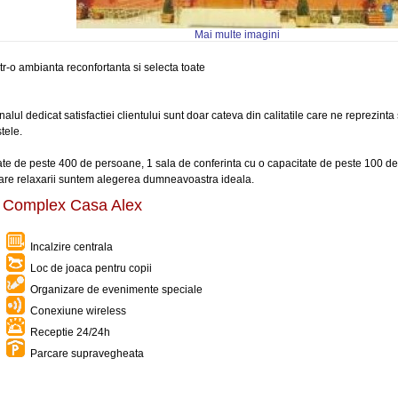
Mai multe imagini
-o ambianta reconfortanta si selecta toate
lul dedicat satisfactiei clientului sunt doar cateva din calitatile care ne reprezinta 
tele.
tate de peste 400 de persoane, 1 sala de conferinta cu o capacitate de peste 100 de
esare relaxarii suntem alegerea dumneavoastra ideala.
ea Complex Casa Alex
Incalzire centrala
Loc de joaca pentru copii
Organizare de evenimente speciale
Conexiune wireless
Receptie 24/24h
Parcare supravegheata