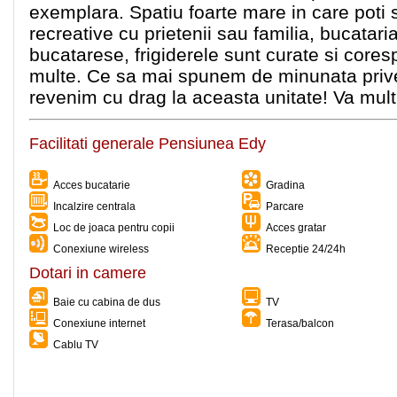
exemplara. Spatiu foarte mare in care poti s
recreative cu prietenii sau familia, bucatar
bucatarese, frigiderele sunt curate si core
multe. Ce sa mai spunem de minunata prive
revenim cu drag la aceasta unitate! Va mult
Facilitati generale Pensiunea Edy
Acces bucatarie
Gradina
Incalzire centrala
Parcare
Loc de joaca pentru copii
Acces gratar
Conexiune wireless
Receptie 24/24h
Dotari in camere
Baie cu cabina de dus
TV
Conexiune internet
Terasa/balcon
Cablu TV