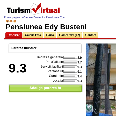
Prima pagina
>
Cazare Busteni
>
Pensiunea Edy
Pensiunea Edy Busteni
Descriere
Galerie Foto
Harta
Comentarii (12)
Contact
Parerea turistilor
Impresie generala
8.9
Pret/Calitate
9.7
9.3
Servicii, facilitati
9.3
Personalul
9.1
Curatenie
9.4
Locatia
9.3