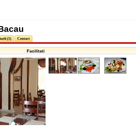
 Bacau
rii (1)
Contact
Facilitati