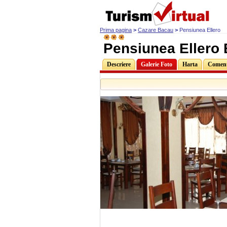
Prima pagina
>
Cazare Bacau
>
Pensiunea Ellero
Pensiunea Ellero
Descriere
Galerie Foto
Harta
Comenta