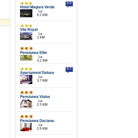
5.5
Hotel Magura Verde
La
6.2 KM
Vila Royal
La
2 KM
Pensiunea Elite
La
3.1 KM
9.7
Apartament Deluxe
La
3.7 KM
Pensiunea Vialux
La
2.3 KM
Pensiunea Daciana
La
2.5 KM