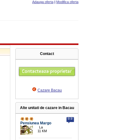
Adauga oferta
|
Modifica oferta
Contact
Cazare Bacau
Alte unitati de cazare in Bacau
9.9
Pensiunea Margo
La
11 KM