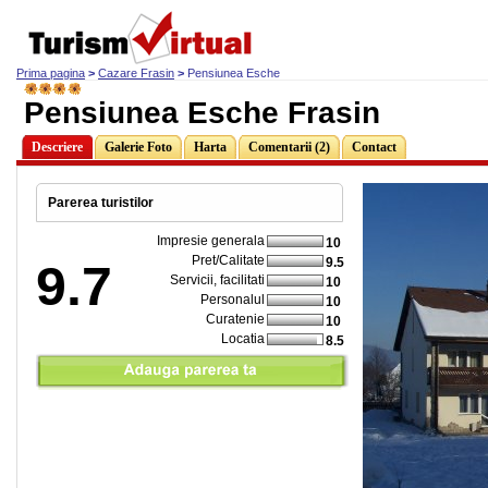
Prima pagina
>
Cazare Frasin
>
Pensiunea Esche
Pensiunea Esche Frasin
Descriere
Galerie Foto
Harta
Comentarii (2)
Contact
Parerea turistilor
Impresie generala
10
Pret/Calitate
9.5
9.7
Servicii, facilitati
10
Personalul
10
Curatenie
10
Locatia
8.5