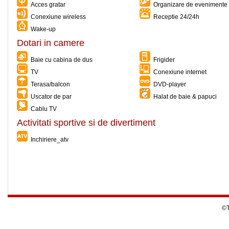
Acces gratar
Organizare de evenimente 
Conexiune wireless
Receptie 24/24h
Wake-up
Dotari in camere
Baie cu cabina de dus
Frigider
TV
Conexiune internet
Terasa/balcon
DVD-player
Uscator de par
Halat de baie & papuci
Cablu TV
Activitati sportive si de divertiment
Inchiriere_atv
©T