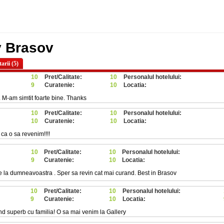
y Brasov
rii (5)
10
Pret/Calitate:
10
Personalul hotelului:
9
Curatenie:
10
Locatia:
t. M-am simtit foarte bine. Thanks
10
Pret/Calitate:
10
Personalul hotelului:
10
Curatenie:
10
Locatia:
ca o sa revenim!!!!
10
Pret/Calitate:
10
Personalul hotelului:
9
Curatenie:
10
Locatia:
e la dumneavoastra . Sper sa revin cat mai curand. Best in Brasov
10
Pret/Calitate:
10
Personalul hotelului:
9
Curatenie:
10
Locatia:
 superb cu familia! O sa mai venim la Gallery