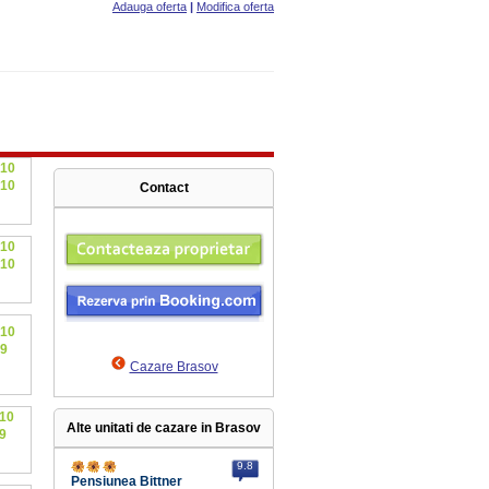
Adauga oferta
|
Modifica oferta
10
10
Contact
10
10
10
9
Cazare Brasov
10
Alte unitati de cazare in Brasov
9
9.8
Pensiunea Bittner