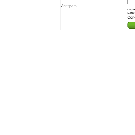
Antispam
copia
parte
Cond