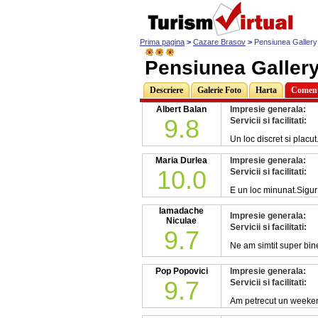
Prima pagina
>
Cazare Brasov
>
Pensiunea Gallery
Pensiunea Galler
Descriere
Galerie Foto
Harta
Comenta
Albert Balan
Impresie generala:
9.8
Servicii si facilitati:
Un loc discret si placu
Maria Durlea
Impresie generala:
10.0
Servicii si facilitati:
E un loc minunat.Sigur 
Iamadache
Impresie generala:
Niculae
Servicii si facilitati:
9.7
Ne am simtit super bin
Pop Popovici
Impresie generala:
9.7
Servicii si facilitati:
Am petrecut un weekend