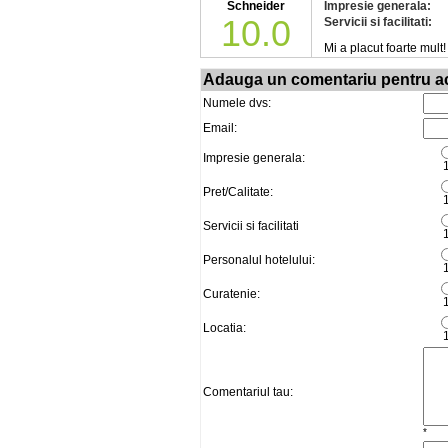
Schneider
Impresie generala:
10.0
Servicii si facilitati:
Mi a placut foarte mult! 
Adauga un comentariu pentru ac
Numele dvs:
Email:
Impresie generala:
Pret/Calitate:
Servicii si facilitati
Personalul hotelului:
Curatenie:
Locatia:
Comentariul tau:
*