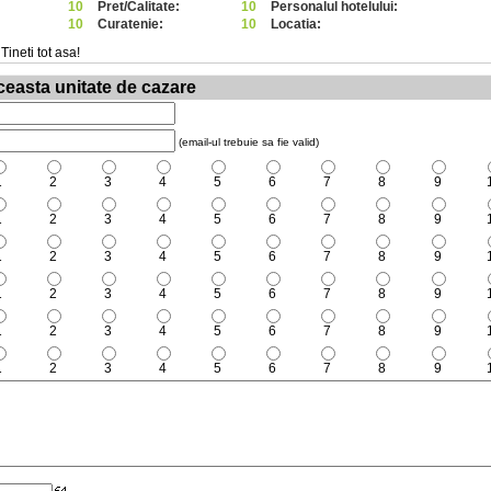
10
Pret/Calitate:
10
Personalul hotelului:
10
Curatenie:
10
Locatia:
Tineti tot asa!
easta unitate de cazare
(email-ul trebuie sa fie valid)
1
2
3
4
5
6
7
8
9
1
2
3
4
5
6
7
8
9
1
2
3
4
5
6
7
8
9
1
2
3
4
5
6
7
8
9
1
2
3
4
5
6
7
8
9
1
2
3
4
5
6
7
8
9