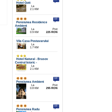
Hotel Gott
La
2.1 KM
10
Pensiunea Residence
Ambient
La
Pret
0.9 KM
225 RON
Vila Casa Postavarului
La
1.7 KM
Hotel Natural - Brasov
Centrul Istoric -
La
2.1 KM
10
Pensiunea Ambient
La
Pret
0.8 KM
295 RON
10
Pensiunea Radu