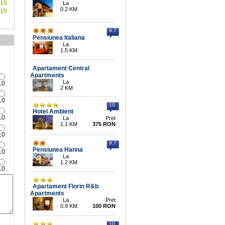
10
La
0.2 KM
10
9.7
Pensiunea Italiana
La
1.5 KM
Apartament Central
Apartments
La
10
2 KM
10
10
Hotel Ambient
10
La
Pret
1.1 KM
375 RON
10
9.7
Pensiunea Hanna
10
La
1.2 KM
10
Apartament Florin R&b
Apartments
La
Pret
0.9 KM
100 RON
10