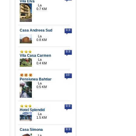
Vila Elva
La
0.7 KM
Casa Andreea Sud
9.8
La
0.8 KM
9.8
Vila Casa Carmen
La
0.4 KM
10
Pensiunea Bahtiar
La
0.5 KM
9.9
Hotel Splendid
La
1.5 KM
Casa Simona
9.9
La