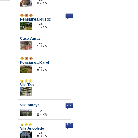
0.7 KM
9.9
Pensiunea Rustic
La
1.5 KM
Casa Amas
La
1.3 KM
Pensiunea Karol
La
0.3 KM
Vila Teo
Vila Alanya
9.6
La
0.4 KM
9.8
Vila Ancoledo
La
0.3 KM