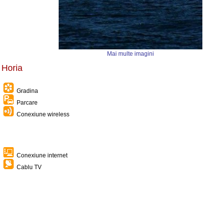
Mai multe imagini
 Horia
Gradina
Parcare
Conexiune wireless
Conexiune internet
Cablu TV