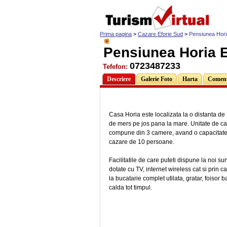
Prima pagina
>
Cazare Eforie Sud
>
Pensiunea Hori
Pensiunea Horia E
0723487233
Tefefon:
Descriere
Galerie Foto
Harta
Comenta
Casa Horia este localizata la o distanta de
de mers pe jos pana la mare. Unitate de c
compune din 3 camere, avand o capacitate 
cazare de 10 persoane.
Facilitatile de care puteti dispune la noi s
dotate cu TV, internet wireless cat si prin c
la bucatarie complet utilata, gratar, foisor 
calda tot timpul.