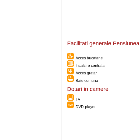
Facilitati generale Pensiunea
Acces bucatarie
Incalzire centrala
Acces gratar
Baie comuna
Dotari in camere
TV
DVD-player