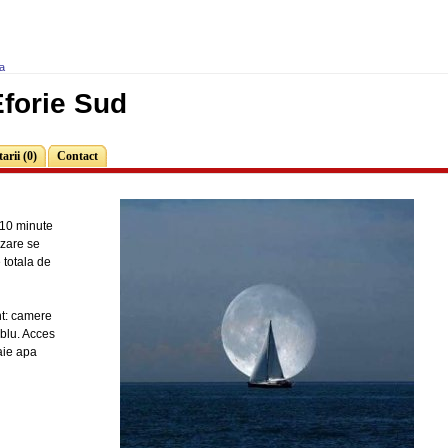
a
forie Sud
rii (0)
Contact
 10 minute
azare se
totala de
unt: camere
ablu. Acces
baie apa