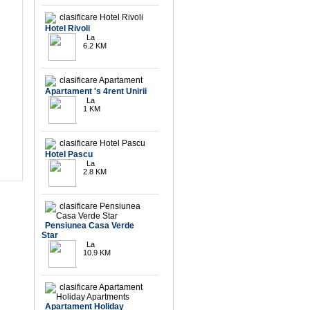
9.7
Hotel Rivoli
La
6.2 KM
10
Apartament 's 4rent Unirii
La
1 KM
10
Hotel Pascu
La
2.8 KM
9.3
Pensiunea Casa Verde
Star
La
10.9 KM
Apartament Holiday