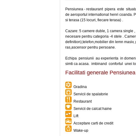
Pensiunea - restaurant pipera este situat
de aeroportul international henri coanda. 
si terasa (15 locuri, fiecare terasa) .
Cazare: 5 camere duble, 1 camera single , 2
necesare pentru categoria -4 stele . Camerel
definition),telefon,mobilier din lemn masiv, 
ras,ascensor pentru persoane.
Echipa pensiunii au experienta in domeniul 
simti ca acasa. imbinand confortul unei lo
Facilitati generale Pensiunea
Gradina
Servicii de spalatorie
Restaurant
Servicii de calcat haine
Lift
Acceptare carti de credit
Wake-up