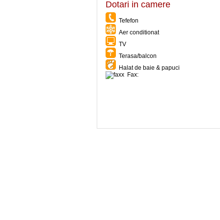
Dotari in camere
Tefefon
Aer conditionat
TV
Terasa/balcon
Halat de baie & papuci
Fax: