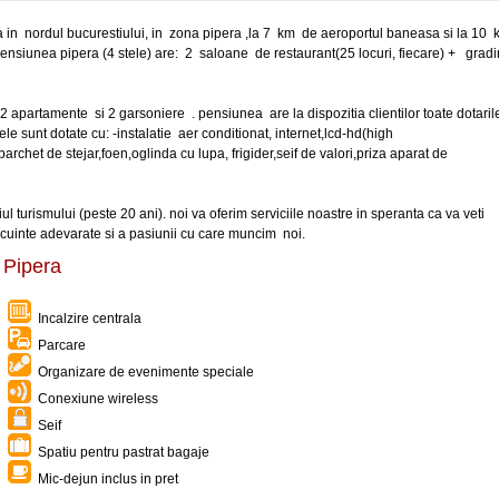
a in nordul bucurestiului, in zona pipera ,la 7 km de aeroportul baneasa si la 10
Pensiunea pipera (4 stele) are: 2 saloane de restaurant(25 locuri, fiecare) + grad
 apartamente si 2 garsoniere . pensiunea are la dispozitia clientilor toate dotaril
e sunt dotate cu: -instalatie aer conditionat, internet,lcd-hd(high
parchet de stejar,foen,oglinda cu lupa, frigider,seif de valori,priza aparat de
turismului (peste 20 ani). noi va oferim serviciile noastre in speranta ca va veti
cuinte adevarate si a pasiunii cu care muncim noi.
 Pipera
Incalzire centrala
Parcare
Organizare de evenimente speciale
Conexiune wireless
Seif
Spatiu pentru pastrat bagaje
Mic-dejun inclus in pret