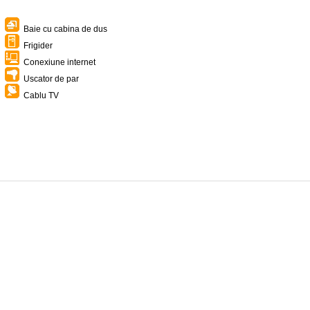
Baie cu cabina de dus
Frigider
Conexiune internet
Uscator de par
Cablu TV