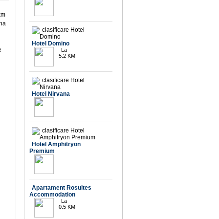
 km
ina
9.5
Hotel Domino
e
La
5.2 KM
Hotel Nirvana
Hotel Amphitryon
Premium
Apartament Rosuites
9.1
Accommodation
La
0.5 KM